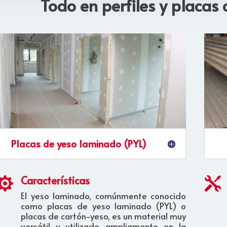
Todo en perfiles y placas
Placas de yeso laminado (PYL)
Características


El yeso laminado, comúnmente conocido
como placas de yeso laminado (PYL) o
placas de cartón-yeso, es un material muy
versátil y utilizado ampliamente en la