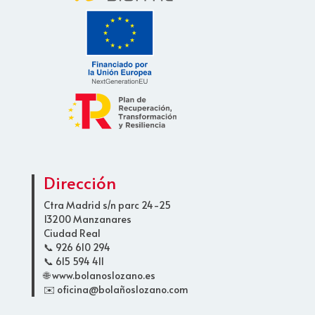
Dirección
Ctra Madrid s/n parc 24-25
13200 Manzanares
Ciudad Real
📞 926 610 294
📞 615 594 411
🌐 www.bolanoslozano.es
✉️ oficina@bolañoslozano.com