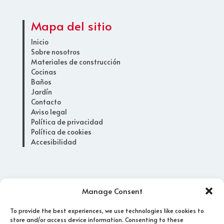
Mapa del sitio
Inicio
Sobre nosotros
Materiales de construcción
Cocinas
Baños
Jardín
Contacto
Aviso legal
Política de privacidad
Política de cookies
Accesibilidad
Horario
Manage Consent
Lunes a viernes
To provide the best experiences, we use technologies like cookies to
08:00 - 13:00
store and/or access device information. Consenting to these
15:30 - 19:30