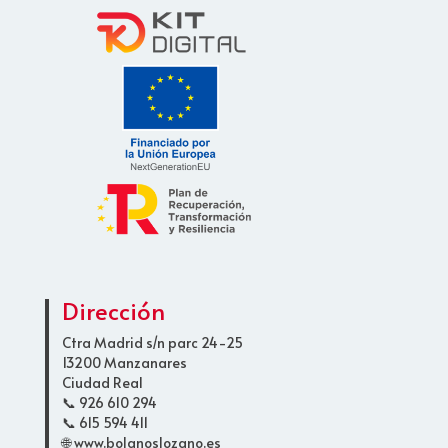
Dirección
Ctra Madrid s/n parc 24-25
13200 Manzanares
Ciudad Real
📞 926 610 294
📞 615 594 411
🌐 www.bolanoslozano.es