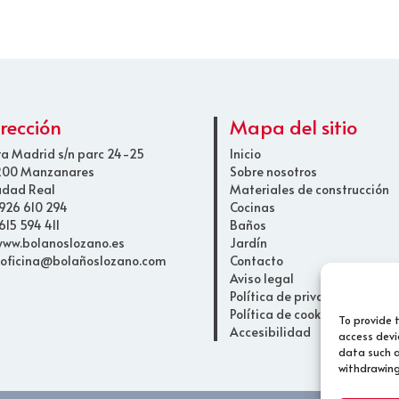
irección
Mapa del sitio
ra Madrid s/n parc 24-25
Inicio
200 Manzanares
Sobre nosotros
udad Real
Materiales de construcción
 926 610 294
Cocinas
615 594 411
Baños
 www.bolanoslozano.es
Jardín
 oficina@bolañoslozano.com
Contacto
Aviso legal
Política de privacidad
Política de cookies
To provide 
Accesibilidad
access devi
data such a
withdrawing