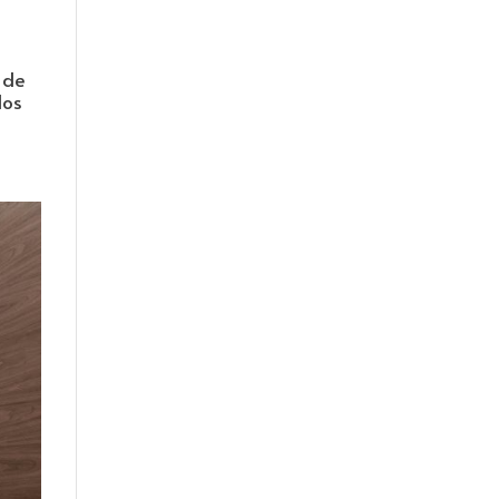
 de
dos