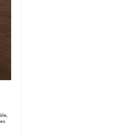
ble,
nes