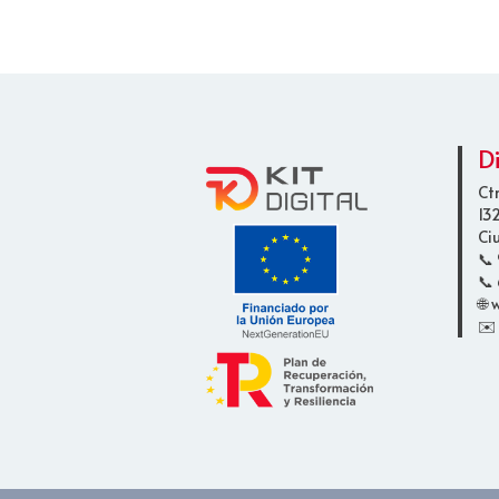
D
Ct
13
Ci
📞
📞 
🌐
✉️