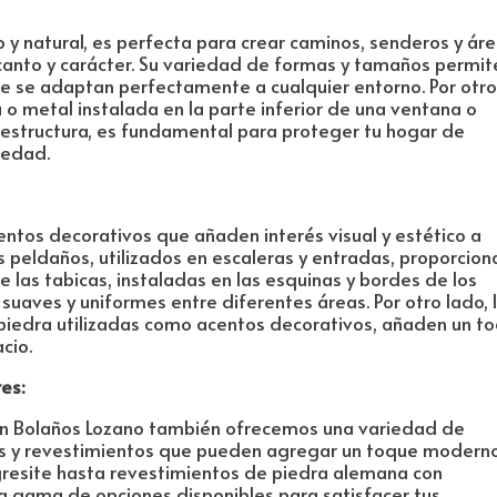
co y natural, es perfecta para crear caminos, senderos y ár
ncanto y carácter. Su variedad de formas y tamaños permit
ue se adaptan perfectamente a cualquier entorno. Por otr
a o metal instalada en la parte inferior de una ventana o
a estructura, es fundamental para proteger tu hogar de
medad.
mentos decorativos que añaden interés visual y estético a
 peldaños, utilizados en escaleras y entradas, proporcion
las tabicas, instaladas en las esquinas y bordes de los
suaves y uniformes entre diferentes áreas. Por otro lado, 
 piedra utilizadas como acentos decorativos, añaden un t
cio.
es:
en Bolaños Lozano también ofrecemos una variedad de
s y revestimientos que pueden agregar un toque moderno
gresite hasta revestimientos de piedra alemana con
ia gama de opciones disponibles para satisfacer tus