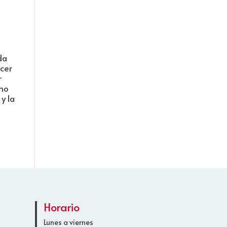
da
acer
r
smo
y la
Horario
Lunes a viernes