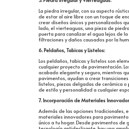
5. Piedra Irregular y Vierteaguas:
La piedra irregular, con su aspecto rústi
de estar al aire libre con un toque de e
crear diseños únicos y personalizados q
lado, el vierteaguas, una pieza de piedr
puerta para canalizar el agua lejos de l
filtraciones y daños causados por la hu
6. Peldaños, Tabicas y Listelos:
Los peldaños, tabicas y listelos son ele
cualquier proyecto de pavimentación. Los
acabado elegante y seguro, mientras que 
pavimentos, ayudan a crear transiciones 
listelos, piezas delgadas de cerámica o
de estilo y personalidad a cualquier espa
7. Incorporación de Materiales Innovador
Además de las opciones tradicionales, 
materiales innovadores para pavimento
único a tu hogar. Desde pavimentos de 
tecnología antideslizante, hay una ampl