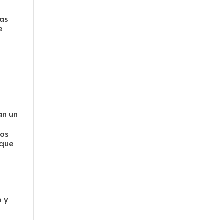
eas
e
o
an un
los
oque
 y