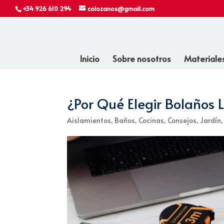
+34 926 610 294
colozanos@gmail.com
Inicio
Sobre nosotros
Materiale
¿Por Qué Elegir Bolaños 
Aislamientos
,
Baños
,
Cocinas
,
Consejos
,
Jardín