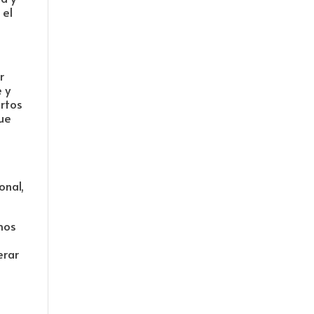
 el
r
 y
rtos
que
onal,
mos
erar