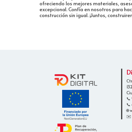
ofreciendo los mejores materiales, aseso
excepcional. Confía en nosotros para hac
construcción sin igual. ¡Juntos, construir
D
Ct
13
Ci
📞
📞 
🌐
✉️