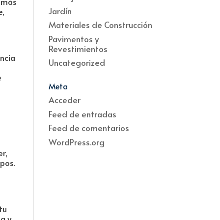
s más
Jardín
e,
Materiales de Construcción
Pavimentos y
Revestimientos
ncia
Uncategorized
e
Meta
Acceder
Feed de entradas
Feed de comentarios
WordPress.org
r,
pos.
tu
a y