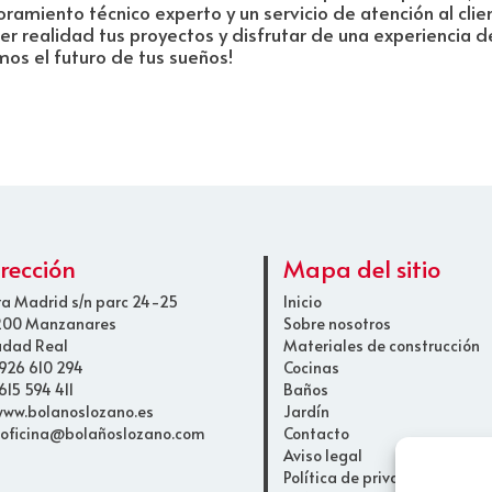
ramiento técnico experto y un servicio de atención al clie
er realidad tus proyectos y disfrutar de una experiencia d
emos el futuro de tus sueños!
irección
Mapa del sitio
ra Madrid s/n parc 24-25
Inicio
200 Manzanares
Sobre nosotros
udad Real
Materiales de construcción
 926 610 294
Cocinas
615 594 411
Baños
 www.bolanoslozano.es
Jardín
 oficina@bolañoslozano.com
Contacto
Aviso legal
Política de privacidad